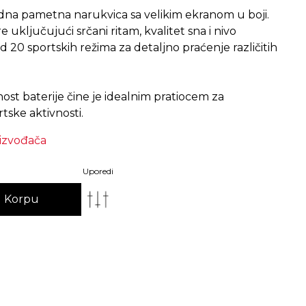
dna pametna narukvica sa velikim ekranom u boji.
uključujući srčani ritam, kvalitet sna i nivo
od 20 sportskih režima za detaljno praćenje različitih
nost baterije čine je idealnim pratiocem za
oizvođača
Uporedi
 Korpu