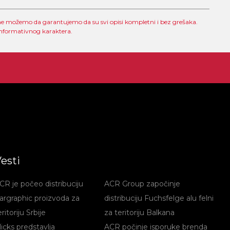
li ne možemo da garantujemo da su svi opisi kompletni i bez grešaka.
informativnog karaktera.
esti
CR je počeo distribuciju
ACR Group započinje
argraphic proizvoda za
distribuciju Fuchsfelge alu felni
eritoriju Srbije
za teritoriju Balkana
licks predstavlja
ACR počinje isporuke brenda