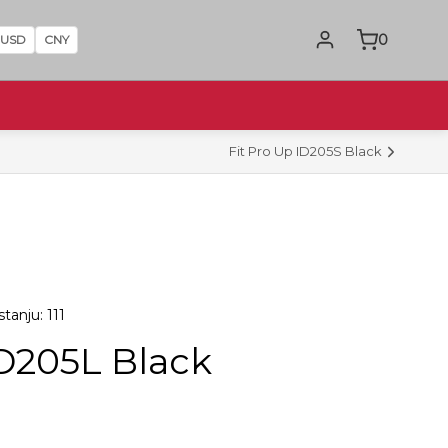
0
USD
CNY
Fit Pro Up ID205S Black
tanju: 111
ID205L Black