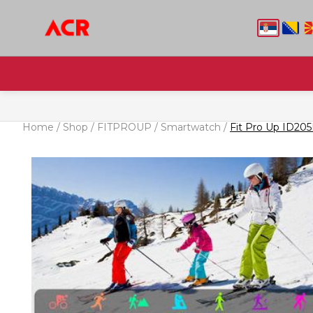
Home
/
Shop
/
FITPROUP
/
Smartwatch
/
Fit Pro Up ID205