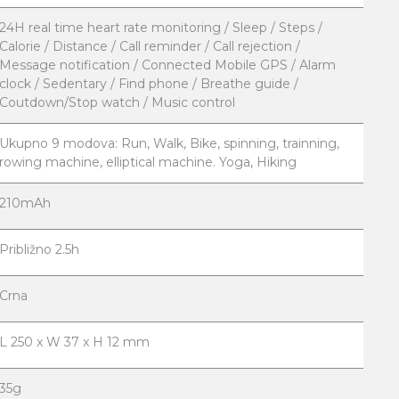
24H real time heart rate monitoring / Sleep / Steps /
Calorie / Distance / Call reminder / Call rejection /
Message notification / Connected Mobile GPS / Alarm
clock / Sedentary / Find phone / Breathe guide /
Coutdown/Stop watch / Music control
Ukupno 9 modova: Run, Walk, Bike, spinning, trainning,
rowing machine, elliptical machine. Yoga, Hiking
210mAh
Približno 2.5h
Crna
L 250 x W 37 x H 12 mm
35g