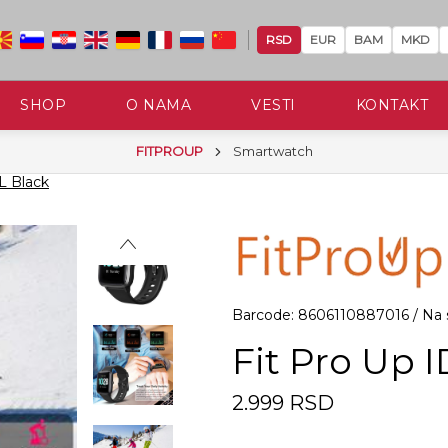
RSD
EUR
BAM
MKD
SHOP
O NAMA
VESTI
KONTAKT
FITPROUP
Smartwatch
L Black
Barcode: 8606110887016 / Na s
Fit Pro Up 
2.999 RSD