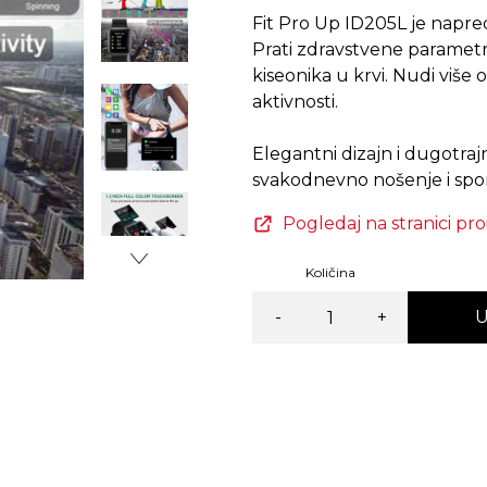
Fit Pro Up ID205L je napre
Item
Prati zdravstvene parametre 
3
kiseonika u krvi. Nudi više 
of
aktivnosti.
6
Elegantni dizajn i dugotraj
Pogledaj na stranici pr
Količina
-
+
U