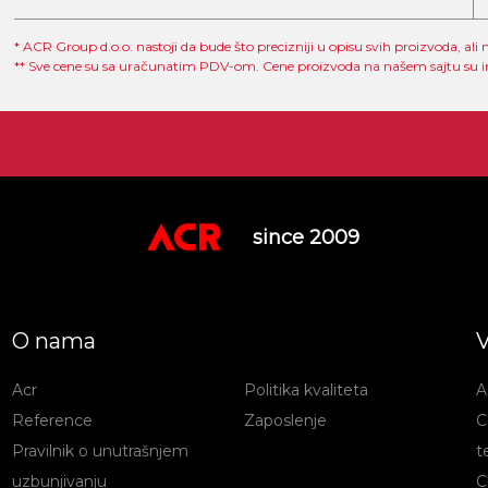
* ACR Group d.o.o. nastoji da bude što precizniji u opisu svih proizvoda, a
** Sve cene su sa uračunatim PDV-om. Cene proizvoda na našem sajtu su 
since 2009
O nama
V
Acr
Politika kvaliteta
A
Reference
Zaposlenje
C
Pravilnik o unutrašnjem
t
uzbunjivanju
C