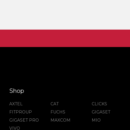
Shop
AXTEL
CAT
CLICKS
FITPROUP
FUCHS
GIGASET
GIGASET PRO
MAXCOM
MIO
VIVO