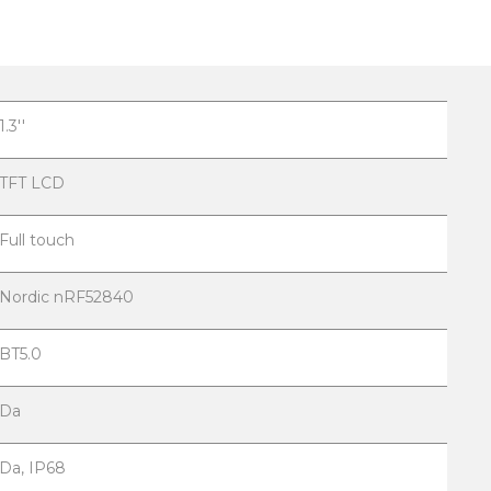
1.3''
TFT LCD
Full touch
Nordic nRF52840
BT5.0
Da
Da, IP68